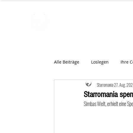
STARROMAN
Schweizer Tierärzte
für Rumän
Alle Beiträge
Loslegen
Ihre 
Starromania
27. Aug. 20
Starromania spe
Simbas Welt, erhielt eine S