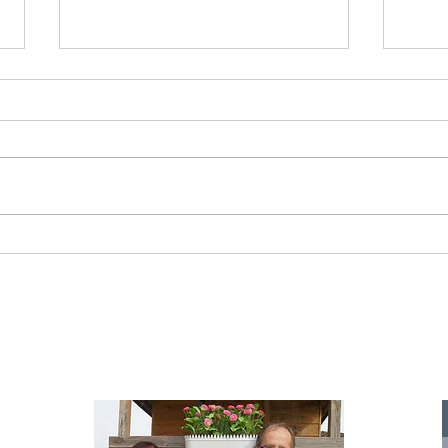
Starromania spendet 300,00€ an Die
Starr
Tierstimme, Andrea Schmidt, Futter für
Doina 
Merina.
IA
te für