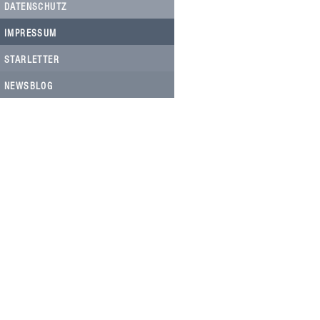
DATENSCHUTZ
IMPRESSUM
STARLETTER
NEWSBLOG
HELFEN SIE HELFEN
Wir arbeiten ehrenamtlich und unser
Verein ist dringend auf Spenden
angewiesen, um die wichtigen und
nachhaltigen Massnahmen zum Wohl
der Hunde in Rumänien umsetzen zu
können. Bitte helfen Sie helfen mit Ihrer
steuerbefreiten Spende