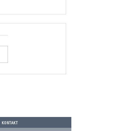
omania spendet 500,00€ an
Nicolau, Tierarztkosten Notfälle.
KONTAKT