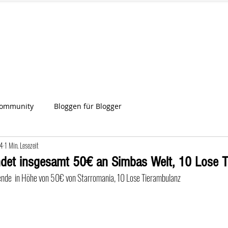
IA
Start
Über uns
News
Star
ien
Community
Bloggen für Blogger
24
1 Min. Lesezeit
ndet insgesamt 50€ an Simbas Welt, 10 Lose 
pende  in Höhe von 50€ von Starromania, 10 Lose Tierambulanz