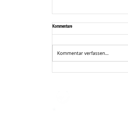
Kommentare
Kommentar verfassen...
Der STAR-LETTER Nr. 23 von
Starromania, Oktober 2025, ist online.
STARROMAN
Impressum
STARROMANIA - Schweizer TierAerz
Rumänien