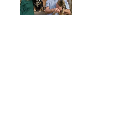
HELFEN SIE HELFEN
Wir arbeiten ehrenamtlich und unser
Verein ist dringend auf Spenden
angewiesen, um die wichtigen und
nachhaltigen Massnahmen zum Wohl der