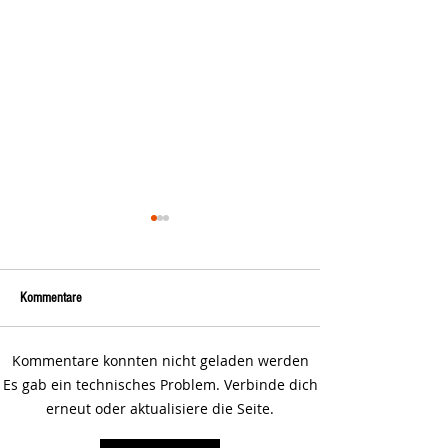
Kommentare
Kommentare konnten nicht geladen werden
Starromania spendet 300,00€ an
Starromania spendet
Es gab ein technisches Problem. Verbinde dich
Die Tierstimme, Andrea Schmidt,
Doina Nicolau, Tierar
erneut oder aktualisiere die Seite.
Futter für Merina.
Notfälle.