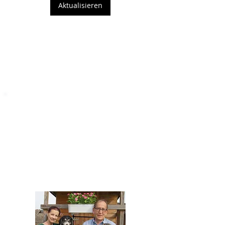
Aktualisieren
STARROMANIA
Impressum
STARROMANIA - Schweizer TierAerzte für
Rumänien
Humane, nachhaltige und professionelle
Tierhilfe vor Ort
Verein STARROMANIA
Dr. med. vet. Josef Zihlmann
CH 5610 Wohlen AG
Kontakt
zihlmann.silvia@gmail.com