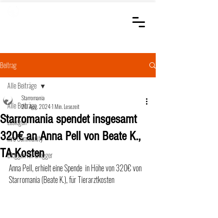
STARROMANIA
Schweizer Tierärzte
für Rumänien
Beitrag
Alle Beiträge
Starromania
Alle Beiträge
20. Aug. 2024
1 Min. Lesezeit
Starromania spendet insgesamt
Loslegen
320€ an Anna Pell von Beate K.,
Ihre Community
TA-Kosten
Bloggen für Blogger
Anna Pell, erhielt eine Spende  in Höhe von 320€ von 
Starromania (Beate K.), für Tierarztkosten