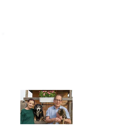
STARROMANIA
Impressum
STARROMANIA - Schweizer TierAerzte für
Rumänien
Humane, nachhaltige und professionelle
Tierhilfe vor Ort
Verein STARROMANIA
Dr. med. vet. Josef Zihlmann
CH 5610 Wohlen AG
Kontakt
zihlmann.silvia@gmail.com