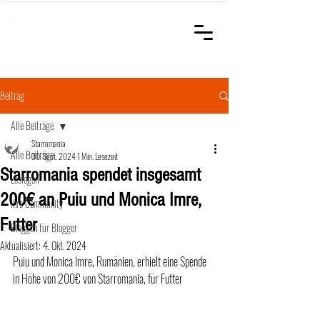
STARROMANIA
Schweizer Tierärzte
für Rumänien
Beitrag
Alle Beiträge
Starromania
Alle Beiträge
30. Sept. 2024
1 Min. Lesezeit
Starromania spendet insgesamt
Loslegen
200€ an Puiu und Monica Imre,
Ihre Community
Futter
Bloggen für Blogger
Aktualisiert:
4. Okt. 2024
Puiu und Monica Imre, Rumänien, erhielt eine Spende  
in Höhe von 200€ von Starromania, für Futter