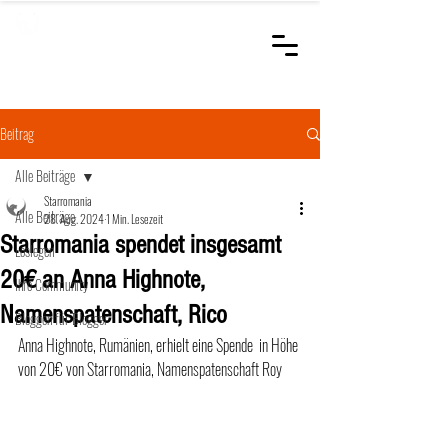
STARROMANIA
Schweizer Tierärzte
für Rumänien
Beitrag
Alle Beiträge
Starromania
Alle Beiträge
28. Aug. 2024
1 Min. Lesezeit
Starromania spendet insgesamt
Loslegen
20€ an Anna Highnote,
Ihre Community
Namenspatenschaft, Rico
Bloggen für Blogger
Anna Highnote, Rumänien, erhielt eine Spende  in Höhe 
von 20€ von Starromania, Namenspatenschaft Roy