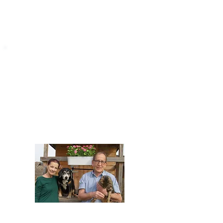
STARROMANIA
Impressum
STARROMANIA - Schweizer TierAerzte für
Rumänien
Humane, nachhaltige und professionelle
Tierhilfe vor Ort
Verein STARROMANIA
Dr. med. vet. Josef Zihlmann
CH 5610 Wohlen AG
Kontakt
zihlmann.silvia@gmail.com