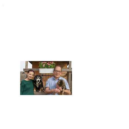
Impressum
STARROMANIA - Schweizer TierAerzte für
Rumänien
Humane, nachhaltige und professionelle
Tierhilfe vor Ort
Verein STARROMANIA
Dr. med. vet. Josef Zihlmann
CH 5610 Wohlen AG
Kontakt
zihlmann.silvia@gmail.com