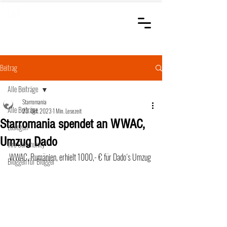
STARROMANIA
Schweizer Tierärzte
für Rumänien
Beitrag
Alle Beiträge
Starromania
Alle Beiträge
23. Okt. 2023
1 Min. Lesezeit
Starromania spendet an WWAC,
Loslegen
Umzug Dado
Ihre Community
WWAC, Rumänien, erhielt 1000,- € für Dado´s Umzug
Bloggen für Blogger