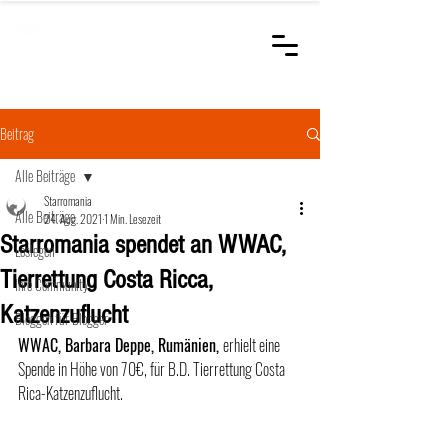
STARROMANIA
Schweizer Tierärzte
für Rumänien
Beitrag
Alle Beiträge
Starromania
Alle Beiträge
24. Aug. 2021
1 Min. Lesezeit
Starromania spendet an WWAC,
Loslegen
Tierrettung Costa Ricca,
Ihre Community
Katzenzuflucht
Bloggen für Blogger
WWAC, Barbara Deppe, Rumänien, 
erhielt eine 
Spende in Höhe von 70€, für B.D. Tierrettung Costa 
Rica-Katzenzuflucht. 