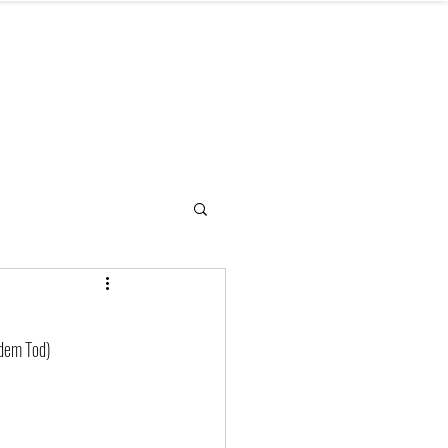
letter
Hilfe benötigt
Kontakt
 dem Tod)