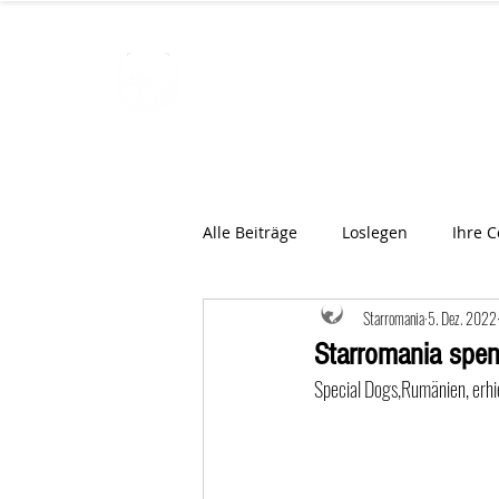
STARROMAN
Schweizer Tierärzte
für Rumän
Alle Beiträge
Loslegen
Ihre 
Starromania
5. Dez. 2022
Starromania spen
Special Dogs,Rumänien, erhi