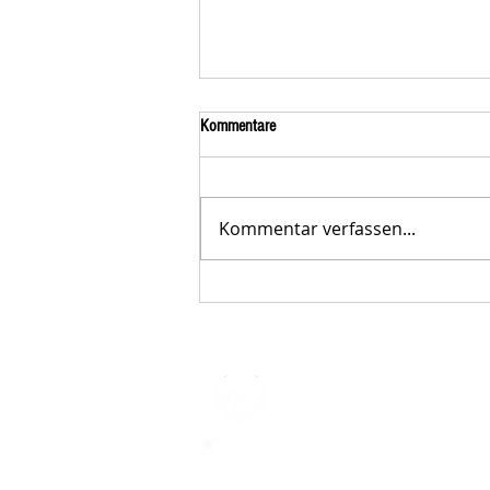
Kommentare
Kommentar verfassen...
Der STAR-LETTER Nr. 23 von
Starromania, Oktober 2025, ist online.
STARROMAN
Impressum
STARROMANIA - Schweizer TierAerz