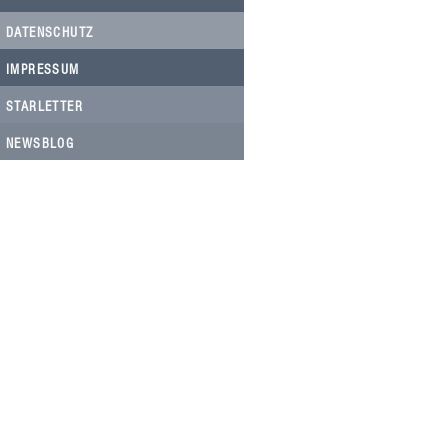
DATENSCHUTZ
IMPRESSUM
STARLETTER
NEWSBLOG
HELFEN SIE HELFEN
Wir arbeiten ehrenamtlich und unser
Verein ist dringend auf Spenden
angewiesen, um die wichtigen und
nachhaltigen Massnahmen zum Wohl
der Hunde in Rumänien umsetzen zu
können. Bitte helfen Sie helfen mit Ihrer
steuerbefreiten Spende