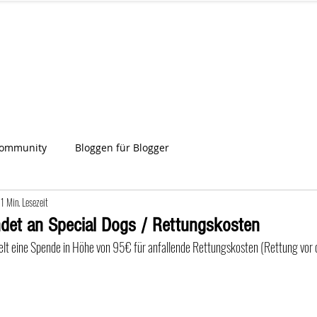
IA
Start
Über uns
News
Star
ien
Community
Bloggen für Blogger
1 Min. Lesezeit
det an Special Dogs / Rettungskosten
elt eine Spende in Höhe von 95€ für anfallende Rettungskosten (Rettung vor