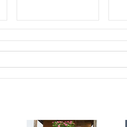
Starromania spendet 300,00€ an Die
Starr
Tierstimme, Andrea Schmidt, Futter für
Doina 
Merina.
IA
te für