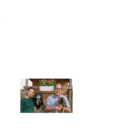
STARROMANIA
Impressum
STARROMANIA - Schweizer TierAerzte für
Rumänien
Humane, nachhaltige und professionelle
Tierhilfe vor Ort
Verein STARROMANIA
Dr. med. vet. Josef Zihlmann
CH 5610 Wohlen AG
Kontakt
zihlmann.silvia@gmail.com