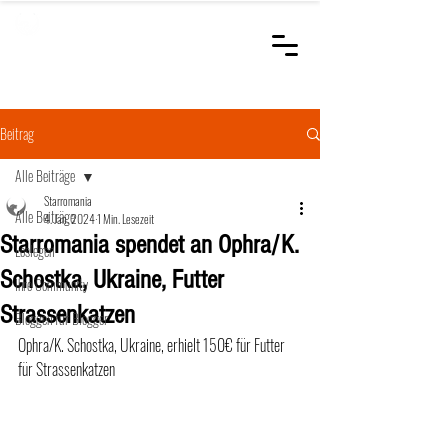
STARROMANIA
Schweizer Tierärzte
für Rumänien
Beitrag
Alle Beiträge
Starromania
Alle Beiträge
4. Jan. 2024
1 Min. Lesezeit
Starromania spendet an Ophra/K.
Loslegen
Schostka, Ukraine, Futter
Ihre Community
Strassenkatzen
Bloggen für Blogger
Ophra/K. Schostka, Ukraine, erhielt 150€ für Futter 
für Strassenkatzen