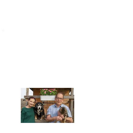
STARROMANIA
Impressum
STARROMANIA - Schweizer TierAerzte für
Rumänien
Humane, nachhaltige und professionelle
Tierhilfe vor Ort
Verein STARROMANIA
Dr. med. vet. Josef Zihlmann
CH 5610 Wohlen AG
Kontakt
zihlmann.silvia@gmail.com