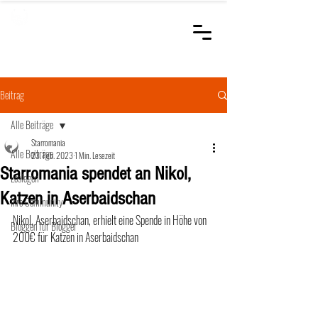
STARROMANIA
Schweizer Tierärzte
für Rumänien
Beitrag
Alle Beiträge
Starromania
Alle Beiträge
23. Feb. 2023
1 Min. Lesezeit
Starromania spendet an Nikol,
Loslegen
Katzen in Aserbaidschan
Ihre Community
Nikol, Aserbaidschan, erhielt eine Spende in Höhe von 
Bloggen für Blogger
200€ für Katzen in Aserbaidschan