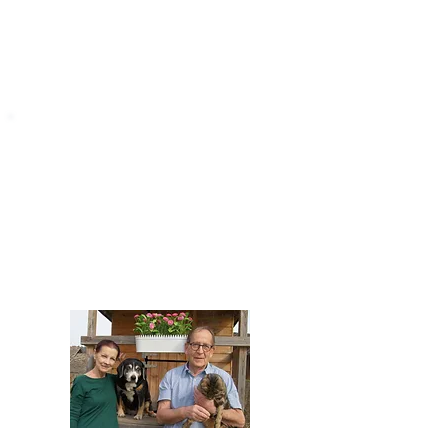
STARROMANIA
Impressum
STARROMANIA - Schweizer TierAerzte für
Rumänien
Humane, nachhaltige und professionelle
Tierhilfe vor Ort
Verein STARROMANIA
Dr. med. vet. Josef Zihlmann
CH 5610 Wohlen AG
Kontakt
zihlmann.silvia@gmail.com