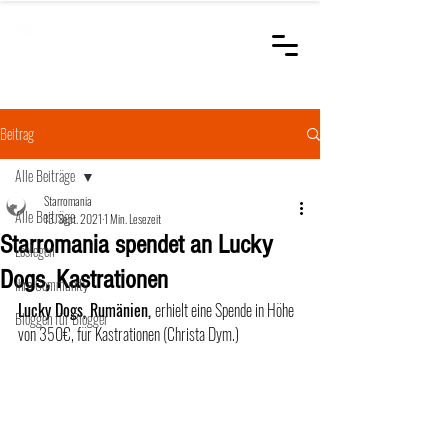
STARROMANIA
Schweizer Tierärzte
für Rumänien
Beitrag
Alle Beiträge
Starromania
Alle Beiträge
13. Sept. 2021
1 Min. Lesezeit
Starromania spendet an Lucky
Loslegen
Dogs, Kastrationen
Ihre Community
Lucky Dogs, Rumänien, 
erhielt eine Spende in Höhe 
Bloggen für Blogger
von 350€, für Kastrationen (Christa Dym.)	