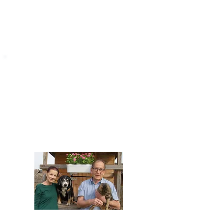
STARROMANIA
Impressum
STARROMANIA - Schweizer TierAerzte für
Rumänien
Humane, nachhaltige und professionelle
Tierhilfe vor Ort
Verein STARROMANIA
Dr. med. vet. Josef Zihlmann
CH 5610 Wohlen AG
Kontakt
zihlmann.silvia@gmail.com