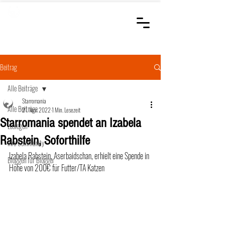
STARROMANIA
Schweizer Tierärzte
für Rumänien
Beitrag
Alle Beiträge
Starromania
Alle Beiträge
21. Nov. 2022
1 Min. Lesezeit
Starromania spendet an Izabela
Loslegen
Rabstein, Soforthilfe
Ihre Community
Izabela Rabstein, Aserbaidschan, erhielt eine Spende in 
Bloggen für Blogger
Höhe von 200€ für Futter/TA Katzen 