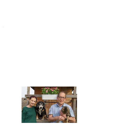
STARROMANIA
Impressum
STARROMANIA - Schweizer TierAerzte für
Rumänien
Humane, nachhaltige und professionelle
Tierhilfe vor Ort
Verein STARROMANIA
Dr. med. vet. Josef Zihlmann
CH 5610 Wohlen AG
Kontakt
zihlmann.silvia@gmail.com