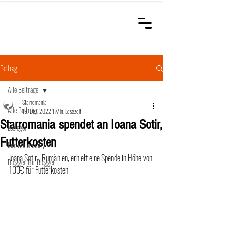
STARROMANIA
Schweizer Tierärzte
für Rumänien
Beitrag
Alle Beiträge
Starromania
Alle Beiträge
19. Dez. 2022
1 Min. Lesezeit
Starromania spendet an Ioana Sotir,
Loslegen
Futterkosten
Ihre Community
Ioana Sotir., Rumänien, erhielt eine Spende in Höhe von 
Bloggen für Blogger
100€ für Futterkosten