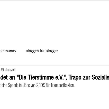
IA
Start
Über uns
News
Star
ien
Community
Bloggen für Blogger
1 Min. Lesezeit
et an "Die Tierstimme e.V.", Trapo zur Soziali
lt eine Spende in Höhe von 200€ für Transportkosten. 