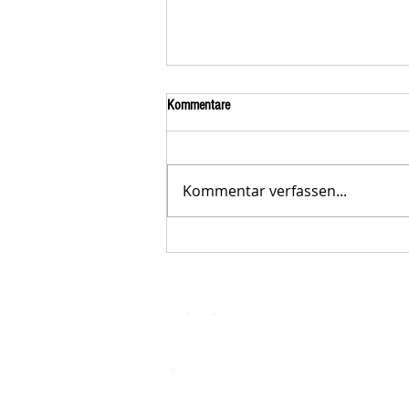
Kommentare
Kommentar verfassen...
Der STAR-LETTER Nr. 23 von
Starromania, Oktober 2025, ist online.
STARROMAN
Impressum
STARROMANIA - Schweizer TierAerz