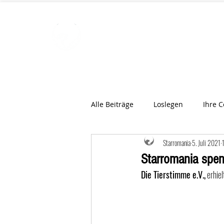
STARROMAN
Schweizer Tierärzte
für Rumän
Alle Beiträge
Loslegen
Ihre 
Starromania
5. Juli 2021
Starromania spend
Die Tierstimme e.V.,
 erhie