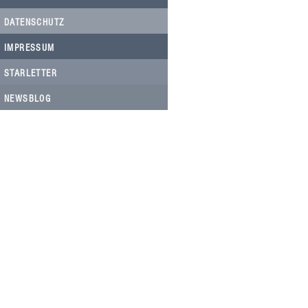
DATENSCHUTZ
IMPRESSUM
STARLETTER
NEWSBLOG
HELFEN SIE HELFEN
Wir arbeiten ehrenamtlich und unser
Verein ist dringend auf Spenden
angewiesen, um die wichtigen und
nachhaltigen Massnahmen zum Wohl
der Hunde in Rumänien umsetzen zu
können. Bitte helfen Sie helfen mit Ihrer
steuerbefreiten Spende