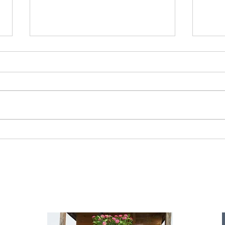
Starromania spendet 300,00€ an Die
Starr
Tierstimme, Andrea Schmidt, Futter für
Doina 
Merina.
IA
te für