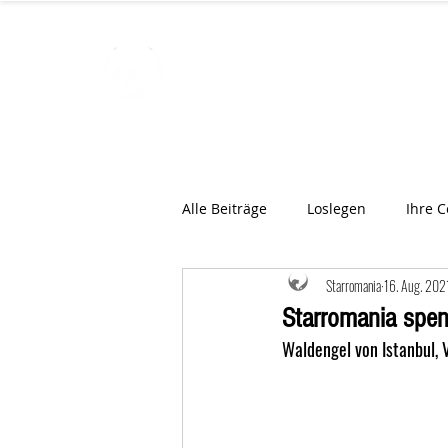
STARROMAN
Schweizer Tierärzte
für Rumän
Alle Beiträge
Loslegen
Ihre 
Starromania
16. Aug. 202
Starromania spen
Waldengel von Istanbul, 