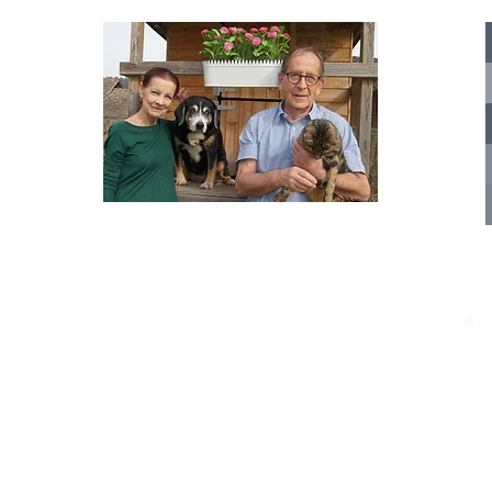
te für
nelle