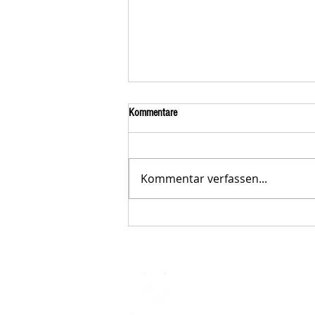
Kommentare
Kommentar verfassen...
Der STAR-LETTER Nr. 23 von
Starromania, Oktober 2025, ist online.
STARROMAN