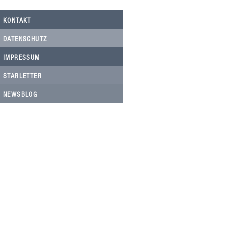
KONTAKT
DATENSCHUTZ
IMPRESSUM
STARLETTER
NEWSBLOG
HELFEN SIE HELFEN
Wir arbeiten ehrenamtlich und unser
Verein ist dringend auf Spenden
angewiesen, um die wichtigen und
nachhaltigen Massnahmen zum Wohl
der Hunde in Rumänien umsetzen zu