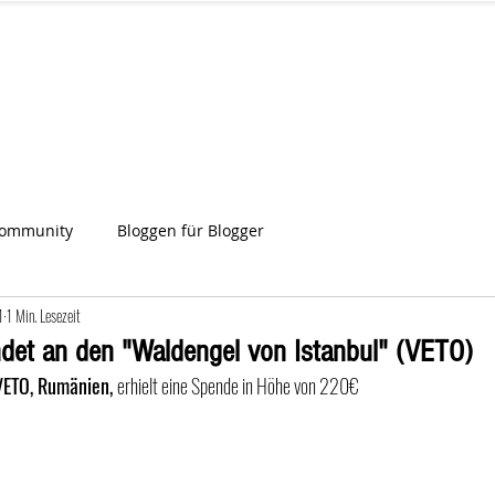
IA
Start
Über uns
News
Star
ien
Community
Bloggen für Blogger
1
1 Min. Lesezeit
det an den "Waldengel von Istanbul" (VETO)
VETO, Rumänien, 
erhielt eine Spende in Höhe von 220€ 