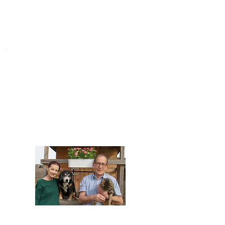
STARROMANIA
Impressum
STARROMANIA - Schweizer TierAerzte für
Rumänien
Humane, nachhaltige und professionelle
Tierhilfe vor Ort
Verein STARROMANIA
Dr. med. vet. Josef Zihlmann
CH 5610 Wohlen AG
Kontakt
zihlmann.silvia@gmail.com