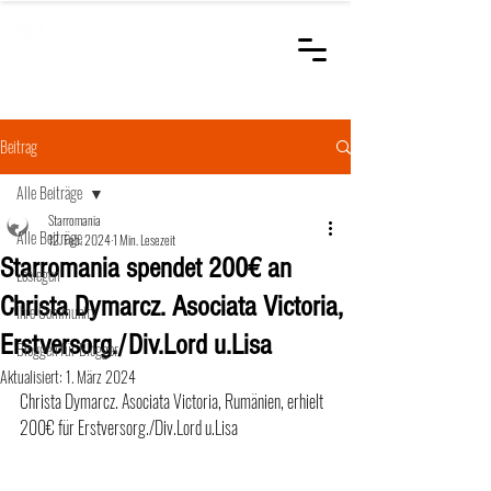
STARROMANIA
Schweizer Tierärzte
für Rumänien
Beitrag
Alle Beiträge
Starromania
Alle Beiträge
12. Feb. 2024
1 Min. Lesezeit
Starromania spendet 200€ an
Loslegen
Christa Dymarcz. Asociata Victoria,
Ihre Community
Erstversorg./Div.Lord u.Lisa
Bloggen für Blogger
Aktualisiert:
1. März 2024
Christa Dymarcz. Asociata Victoria, Rumänien, erhielt 
200€ für Erstversorg./Div.Lord u.Lisa