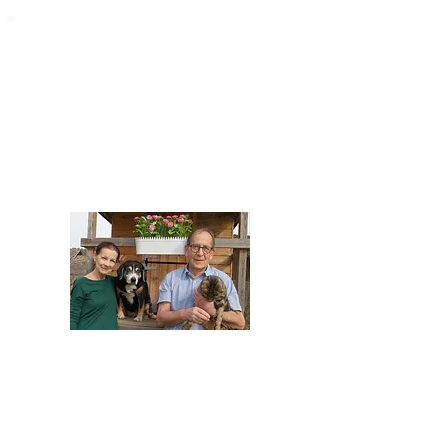
Impressum
STARROMANIA - Schweizer TierAerzte für
Rumänien
Humane, nachhaltige und professionelle
Tierhilfe vor Ort
Verein STARROMANIA
Dr. med. vet. Josef Zihlmann
CH 5610 Wohlen AG
Kontakt
zihlmann.silvia@gmail.com