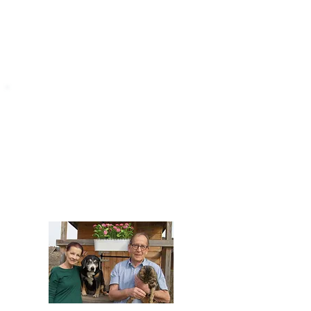
STARROMANIA
Impressum
STARROMANIA - Schweizer TierAerzte für
Rumänien
Humane, nachhaltige und professionelle
Tierhilfe vor Ort
Verein STARROMANIA
Dr. med. vet. Josef Zihlmann
CH 5610 Wohlen AG
Kontakt
zihlmann.silvia@gmail.com