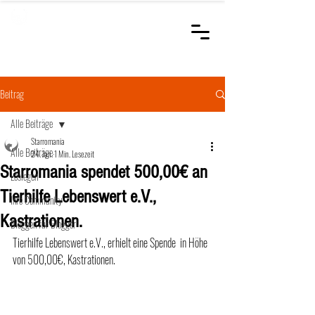
STARROMANIA
Schweizer Tierärzte
für Rumänien
Beitrag
Alle Beiträge
Starromania
Alle Beiträge
24. Jan.
1 Min. Lesezeit
Starromania spendet 500,00€ an
Loslegen
Tierhilfe Lebenswert e.V.,
Ihre Community
Kastrationen.
Bloggen für Blogger
Tierhilfe Lebenswert e.V., erhielt eine Spende  in Höhe 
von 500,00€, Kastrationen.