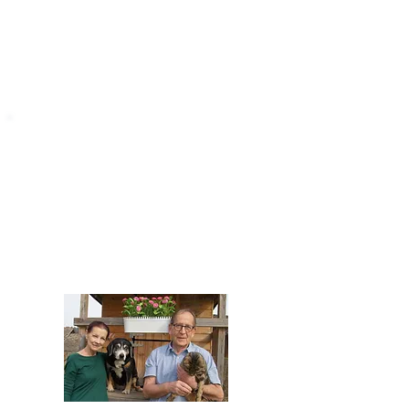
STARROMANIA
Impressum
STARROMANIA - Schweizer TierAerzte für
Rumänien
Humane, nachhaltige und professionelle
Tierhilfe vor Ort
Verein STARROMANIA
Dr. med. vet. Josef Zihlmann
CH 5610 Wohlen AG
Kontakt
zihlmann.silvia@gmail.com