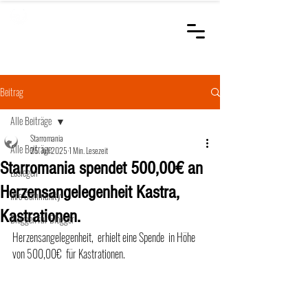
STARROMANIA
Schweizer Tierärzte
für Rumänien
Beitrag
Alle Beiträge
Starromania
Alle Beiträge
25. Juli 2025
1 Min. Lesezeit
Starromania spendet 500,00€ an
Loslegen
Herzensangelegenheit Kastra,
Ihre Community
Kastrationen.
Bloggen für Blogger
Herzensangelegenheit,  erhielt eine Spende  in Höhe 
von 500,00€  für Kastrationen.