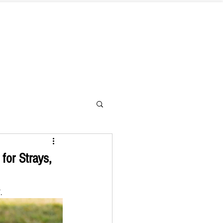
letter
Hilfe benötigt
Kontakt
for Strays,
.