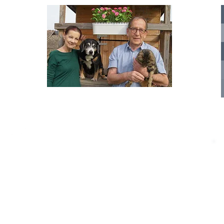
te für
nelle