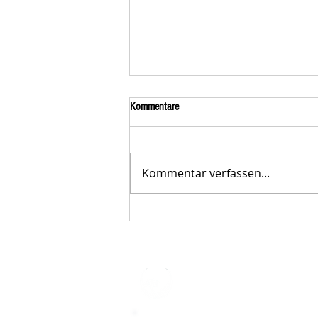
Kommentare
Kommentar verfassen...
Der STAR-LETTER Nr. 23 von
Starromania, Oktober 2025, ist online.
STARROMAN