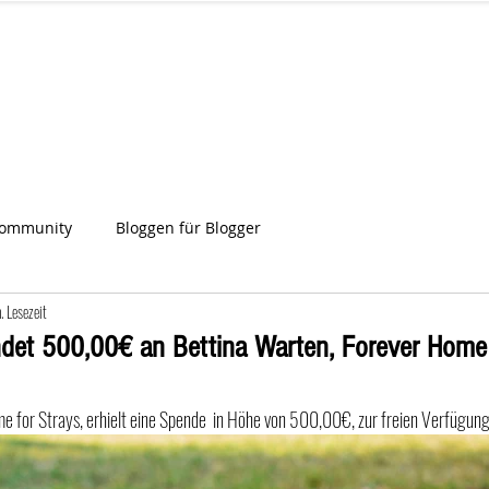
IA
Start
Über uns
News
Star
ien
Community
Bloggen für Blogger
. Lesezeit
det 500,00€ an Bettina Warten, Forever Home 
e for Strays, erhielt eine Spende  in Höhe von 500,00€, zur freien Verfügung