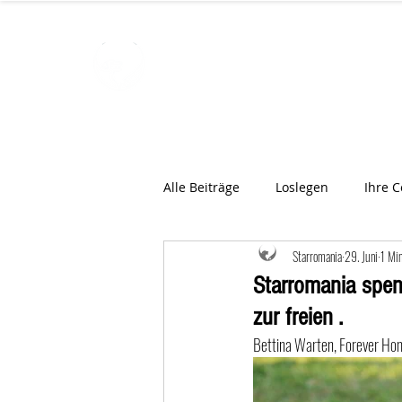
STARROMAN
Schweizer Tierärzte
für Rumän
Alle Beiträge
Loslegen
Ihre 
Starromania
29. Juni
1 Min
Starromania spen
zur freien .
Bettina Warten, Forever Hom