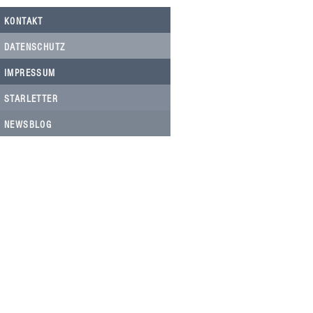
KONTAKT
DATENSCHUTZ
IMPRESSUM
STARLETTER
NEWSBLOG
HELFEN SIE HELFEN
Wir arbeiten ehrenamtlich und unser
Verein ist dringend auf Spenden
angewiesen, um die wichtigen und
nachhaltigen Massnahmen zum Wohl
der Hunde in Rumänien umsetzen zu
können. Bitte helfen Sie helfen mit Ihrer