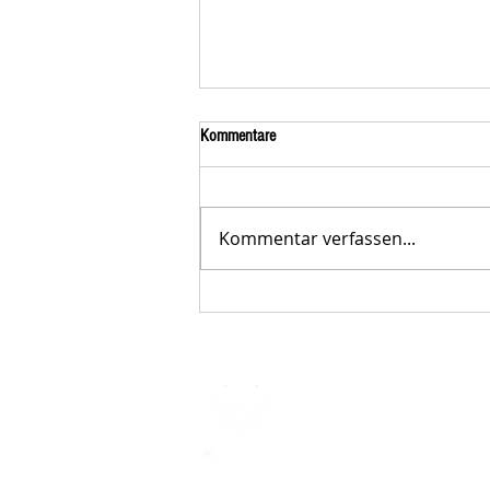
Kommentare
Kommentar verfassen...
Der STAR-LETTER Nr. 23 von
Starromania, Oktober 2025, ist online.
STARROMAN
Impressum