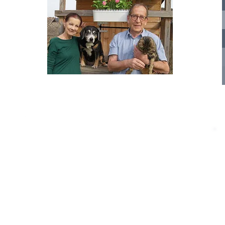
te für
nelle