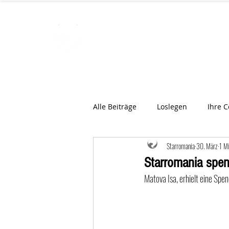
STARROMAN
Schweizer Tierärzte
für Rumän
Alle Beiträge
Loslegen
Ihre 
Starromania
30. März
1 Mi
Starromania spen
Matova Isa, erhielt eine Spe