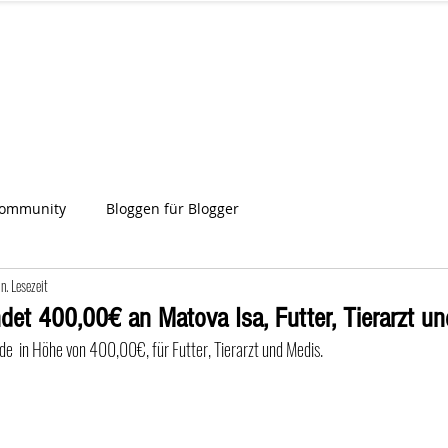
IA
Start
Über uns
News
Star
ien
Community
Bloggen für Blogger
n. Lesezeit
det 400,00€ an Matova Isa, Futter, Tierarzt un
nde  in Höhe von 400,00€, für Futter, Tierarzt und Medis.