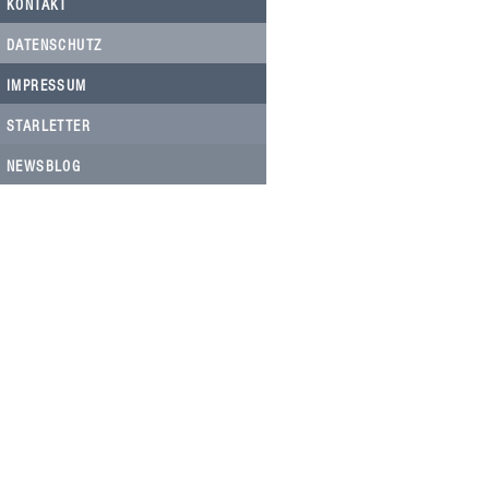
KONTAKT
DATENSCHUTZ
IMPRESSUM
STARLETTER
NEWSBLOG
HELFEN SIE HELFEN
Wir arbeiten ehrenamtlich und unser
Verein ist dringend auf Spenden
angewiesen, um die wichtigen und
nachhaltigen Massnahmen zum Wohl
der Hunde in Rumänien umsetzen zu
können. Bitte helfen Sie helfen mit Ihrer
steuerbefreiten Spende