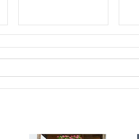
Starromania spendet 300,00€ an Die
Starr
Tierstimme, Andrea Schmidt, Futter für
Doina 
Merina.
IA