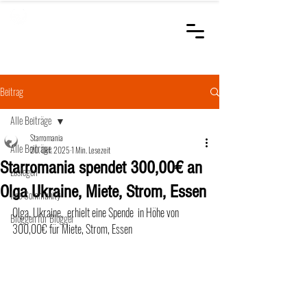
STARROMANIA
Schweizer Tierärzte
für Rumänien
Beitrag
Alle Beiträge
Starromania
Alle Beiträge
20. Okt. 2025
1 Min. Lesezeit
Starromania spendet 300,00€ an
Loslegen
Olga Ukraine, Miete, Strom, Essen
Ihre Community
Olga, Ukraine,  erhielt eine Spende  in Höhe von 
Bloggen für Blogger
300,00€ für Miete, Strom, Essen