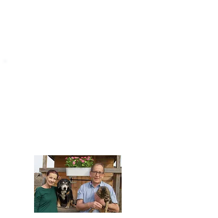
STARROMANIA
Impressum
STARROMANIA - Schweizer TierAerzte für
Rumänien
Humane, nachhaltige und professionelle
Tierhilfe vor Ort
Verein STARROMANIA
Dr. med. vet. Josef Zihlmann
CH 5610 Wohlen AG
Kontakt
zihlmann.silvia@gmail.com