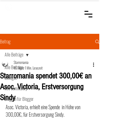
STARROMANIA
Schweizer Tierärzte
für Rumänien
Beitrag
Alle Beiträge
Starromania
Alle Beiträge
16. März
1 Min. Lesezeit
Starromania spendet 300,00€ an
Loslegen
Asoc. Victoria, Erstversorgung
Ihre Community
Sindy
Bloggen für Blogger
Asoc. Victoria, erhielt eine Spende  in Höhe von 
300,00€, für Erstversorgung Sindy.