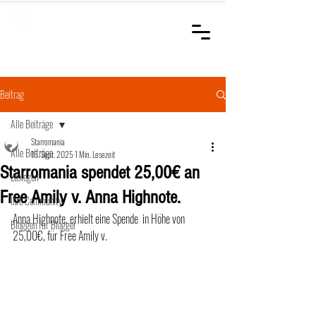
STARROMANIA
Schweizer Tierärzte
für Rumänien
Beitrag
Alle Beiträge
Starromania
Alle Beiträge
15. Sept. 2025
1 Min. Lesezeit
Starromania spendet 25,00€ an
Loslegen
Free Amily v. Anna Highnote.
Ihre Community
Anna Highnote, erhielt eine Spende  in Höhe von 
Bloggen für Blogger
25,00€, für Free Amily v. 