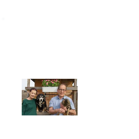
STARROMANIA
Impressum
STARROMANIA - Schweizer TierAerzte für
Rumänien
Humane, nachhaltige und professionelle
Tierhilfe vor Ort
Verein STARROMANIA
Dr. med. vet. Josef Zihlmann
CH 5610 Wohlen AG
Kontakt
zihlmann.silvia@gmail.com