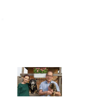
STARROMANIA
Impressum
STARROMANIA - Schweizer TierAerzte für
Rumänien
Humane, nachhaltige und professionelle
Tierhilfe vor Ort
Verein STARROMANIA
Dr. med. vet. Josef Zihlmann
CH 5610 Wohlen AG
Kontakt
zihlmann.silvia@gmail.com