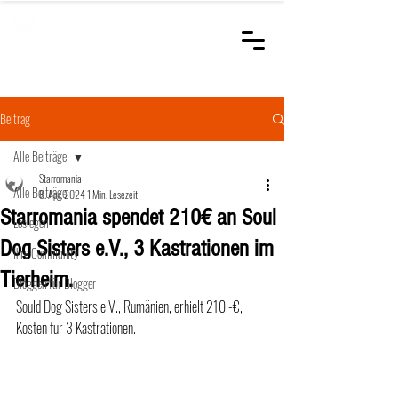
STARROMANIA
Schweizer Tierärzte
für Rumänien
Beitrag
Alle Beiträge
Starromania
Alle Beiträge
8. Apr. 2024
1 Min. Lesezeit
Starromania spendet 210€ an Soul
Loslegen
Dog Sisters e.V., 3 Kastrationen im
Ihre Community
Tierheim.
Bloggen für Blogger
Sould Dog Sisters e.V., Rumänien, erhielt 210,-€,  
Kosten für 3 Kastrationen. 