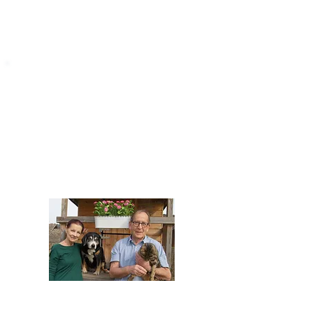
STARROMANIA
Impressum
STARROMANIA - Schweizer TierAerzte für
Rumänien
Humane, nachhaltige und professionelle
Tierhilfe vor Ort
Verein STARROMANIA
Dr. med. vet. Josef Zihlmann
CH 5610 Wohlen AG
Kontakt
zihlmann.silvia@gmail.com