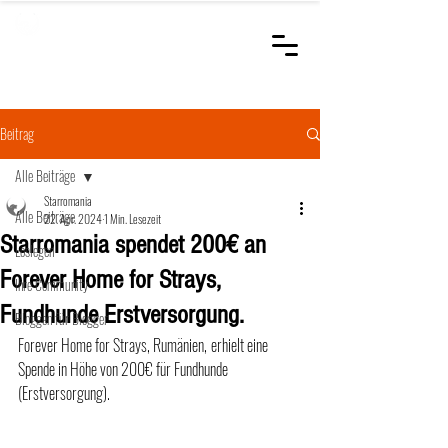
STARROMANIA
Schweizer Tierärzte
für Rumänien
Beitrag
Alle Beiträge
Starromania
Alle Beiträge
22. Apr. 2024
1 Min. Lesezeit
Starromania spendet 200€ an
Loslegen
Forever Home for Strays,
Ihre Community
Fundhunde Erstversorgung.
Bloggen für Blogger
Forever Home for Strays, Rumänien,
erhielt eine 
Spende in Höhe von 200€ für Fundhunde 
(Erstversorgung).