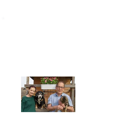
STARROMANIA
Impressum
STARROMANIA - Schweizer TierAerzte für
Rumänien
Humane, nachhaltige und professionelle
Tierhilfe vor Ort
Verein STARROMANIA
Dr. med. vet. Josef Zihlmann
CH 5610 Wohlen AG
Kontakt
zihlmann.silvia@gmail.com