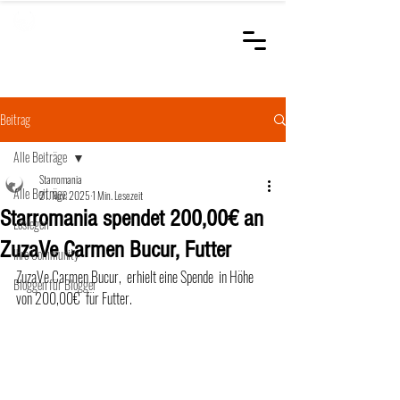
STARROMANIA
Schweizer Tierärzte
für Rumänien
Beitrag
Alle Beiträge
Starromania
Alle Beiträge
21. Nov. 2025
1 Min. Lesezeit
Starromania spendet 200,00€ an
Loslegen
ZuzaVe Carmen Bucur, Futter
Ihre Community
ZuzaVe Carmen Bucur,  erhielt eine Spende  in Höhe 
Bloggen für Blogger
von 200,00€  für Futter.