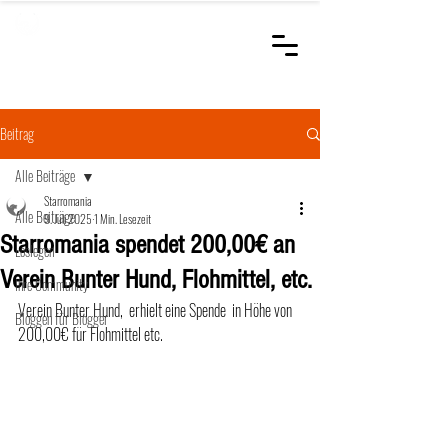
STARROMANIA
Schweizer Tierärzte
für Rumänien
Beitrag
Alle Beiträge
Starromania
Alle Beiträge
9. Juli 2025
1 Min. Lesezeit
Starromania spendet 200,00€ an
Loslegen
Verein Bunter Hund, Flohmittel, etc.
Ihre Community
Verein Bunter Hund,  erhielt eine Spende  in Höhe von 
Bloggen für Blogger
200,00€ für Flohmittel etc.