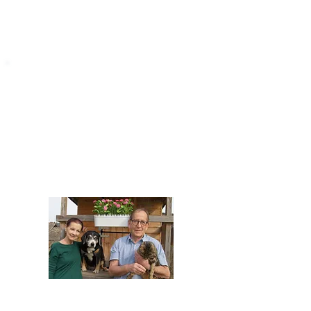
STARROMANIA
Impressum
STARROMANIA - Schweizer TierAerzte für
Rumänien
Humane, nachhaltige und professionelle
Tierhilfe vor Ort
Verein STARROMANIA
Dr. med. vet. Josef Zihlmann
CH 5610 Wohlen AG
Kontakt
zihlmann.silvia@gmail.com