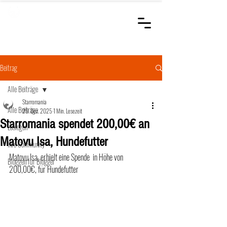
STARROMANIA
Schweizer Tierärzte
für Rumänien
Beitrag
Alle Beiträge
Starromania
Alle Beiträge
29. Dez. 2025
1 Min. Lesezeit
Starromania spendet 200,00€ an
Loslegen
Matovu Isa, Hundefutter
Ihre Community
Matovu Isa, erhielt eine Spende  in Höhe von 
Bloggen für Blogger
200,00€, für Hundefutter