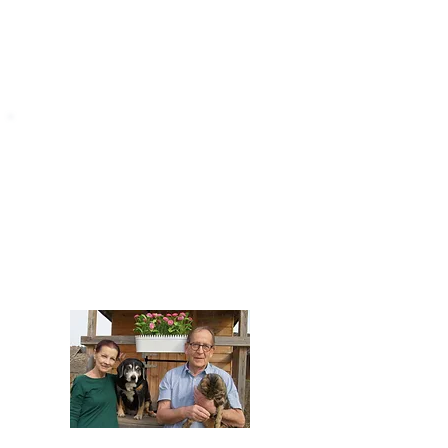
STARROMANIA
Impressum
STARROMANIA - Schweizer TierAerzte für
Rumänien
Humane, nachhaltige und professionelle
Tierhilfe vor Ort
Verein STARROMANIA
Dr. med. vet. Josef Zihlmann
CH 5610 Wohlen AG
Kontakt
zihlmann.silvia@gmail.com