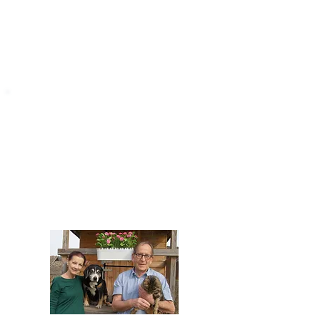
STARROMANIA
Impressum
STARROMANIA - Schweizer TierAerzte für
Rumänien
Humane, nachhaltige und professionelle
Tierhilfe vor Ort
Verein STARROMANIA
Dr. med. vet. Josef Zihlmann
CH 5610 Wohlen AG
Kontakt
zihlmann.silvia@gmail.com