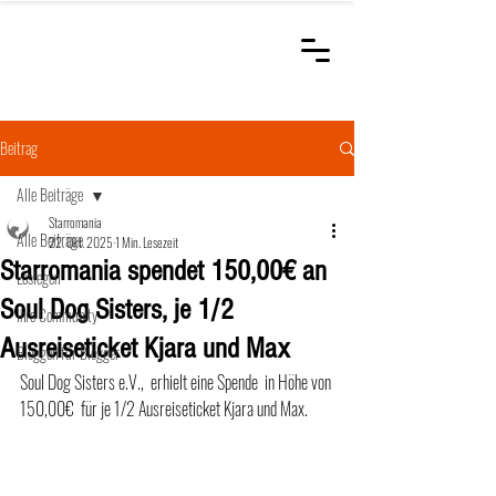
STARROMANIA
Schweizer Tierärzte
für Rumänien
Beitrag
Alle Beiträge
Starromania
Alle Beiträge
22. Okt. 2025
1 Min. Lesezeit
Starromania spendet 150,00€ an
Loslegen
Soul Dog Sisters, je 1/2
Ihre Community
Ausreiseticket Kjara und Max
Bloggen für Blogger
Soul Dog Sisters e.V.,  erhielt eine Spende  in Höhe von 
150,00€  für je 1/2 Ausreiseticket Kjara und Max.