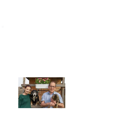
STARROMANIA
Impressum
STARROMANIA - Schweizer TierAerzte für
Rumänien
Humane, nachhaltige und professionelle
Tierhilfe vor Ort
Verein STARROMANIA
Dr. med. vet. Josef Zihlmann
CH 5610 Wohlen AG
Kontakt
zihlmann.silvia@gmail.com