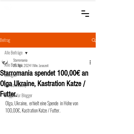
STARROMANIA
Schweizer Tierärzte
für Rumänien
Beitrag
Alle Beiträge
Starromania
Alle Beiträge
25. Nov. 2024
1 Min. Lesezeit
Starromania spendet 100,00€ an
Loslegen
Olga Ukraine, Kastration Katze /
Ihre Community
Futter.
Bloggen für Blogger
Olga, Ukraine,  erhielt eine Spende  in Höhe von 
100,00€, Kastration Katze / Futter. 