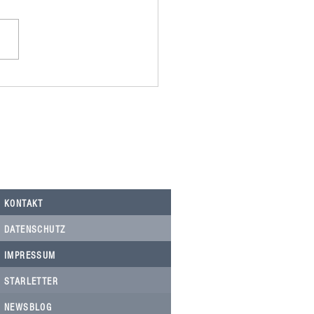
omania spendet 500,00€ an
Nicolau, Tierarztkosten Notfälle.
KONTAKT
DATENSCHUTZ
IMPRESSUM
STARLETTER
NEWSBLOG