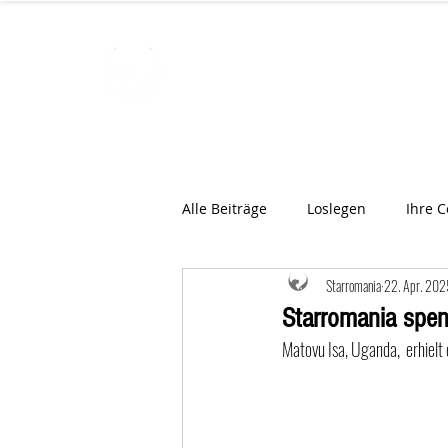
STARROMAN
Schweizer Tierärzte
für Rumän
Alle Beiträge
Loslegen
Ihre 
Starromania
22. Apr. 202
Starromania spen
Matovu Isa, Uganda,  erhielt