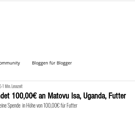
IA
Start
Über uns
News
Star
ien
Community
Bloggen für Blogger
5
1 Min. Lesezeit
det 100,00€ an Matovu Isa, Uganda, Futter
 eine Spende  in Höhe von 100,00€ für Futter