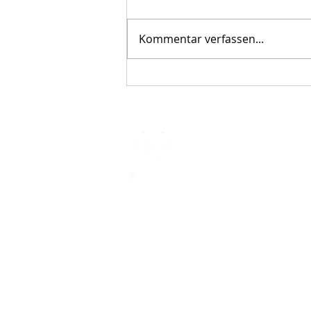
Kommentar verfassen...
Der STAR-LETTER Nr. 23 von
Starromania, Oktober 2025, ist online.
STARROMAN
Impressum
STARROMANIA - Schweizer TierAerz
Rumänien
Humane, nachhaltige und professio
Tierhilfe vor Ort
Verein STARROMANIA
Dr. med. vet. Josef Zihlmann
CH 5610 Wohlen AG
Kontakt
zihlmann.silvia@gmail.com