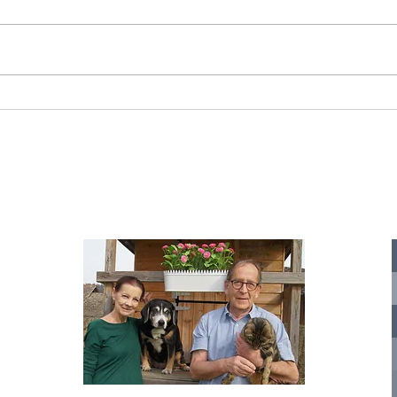
Starromania spendet 300,00€ an Die
Starr
Tierstimme, Andrea Schmidt, Futter für
Doina 
Merina.
IA
te für
nelle