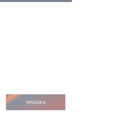
HELFEN SIE HELFEN
Wir arbeiten ehrenamtlich und unser
Verein ist dringend auf Spenden
angewiesen, um die wichtigen und
nachhaltigen Massnahmen zum Wohl
der Hunde in Rumänien umsetzen zu
können. Bitte helfen Sie helfen mit Ihrer
steuerbefreiten Spende
SPENDEN