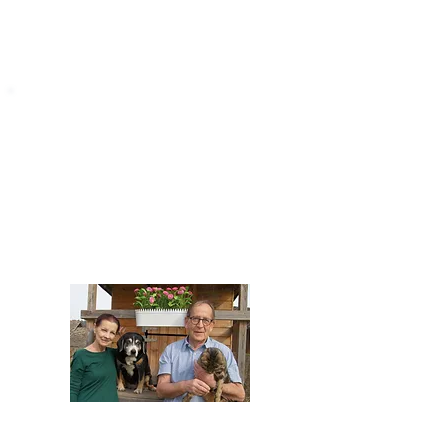
STARROMANIA
Impressum
STARROMANIA - Schweizer TierAerzte für
Rumänien
Humane, nachhaltige und professionelle
Tierhilfe vor Ort
Verein STARROMANIA
Dr. med. vet. Josef Zihlmann
CH 5610 Wohlen AG
Kontakt
zihlmann.silvia@gmail.com