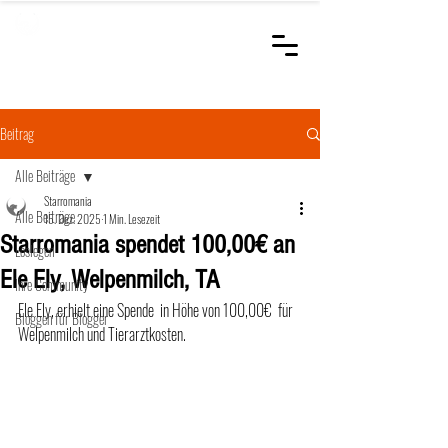
STARROMANIA
Schweizer Tierärzte
für Rumänien
Beitrag
Alle Beiträge
Starromania
Alle Beiträge
15. Dez. 2025
1 Min. Lesezeit
Starromania spendet 100,00€ an
Loslegen
Ele Ely, Welpenmilch, TA
Ihre Community
Ele Ely, erhielt eine Spende  in Höhe von 100,00€  für 
Bloggen für Blogger
Welpenmilch und Tierarztkosten.