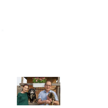
STARROMANIA
Impressum
STARROMANIA - Schweizer TierAerzte für
Rumänien
Humane, nachhaltige und professionelle
Tierhilfe vor Ort
Verein STARROMANIA
Dr. med. vet. Josef Zihlmann
CH 5610 Wohlen AG
Kontakt
zihlmann.silvia@gmail.com