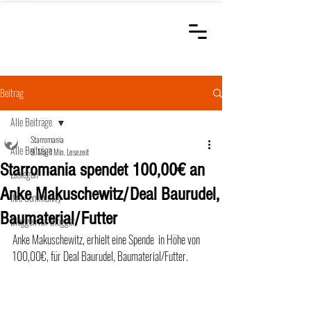
STARROMANIA
Schweizer Tierärzte
für Rumänien
Beitrag
Alle Beiträge
Starromania
Alle Beiträge
9. Mai
1 Min. Lesezeit
Starromania spendet 100,00€ an
Loslegen
Anke Makuschewitz/Deal Baurudel,
Ihre Community
Baumaterial/Futter
Bloggen für Blogger
Anke Makuschewitz, erhielt eine Spende  in Höhe von 
100,00€, für Deal Baurudel, Baumaterial/Futter.