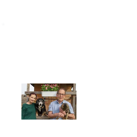
STARROMANIA
Impressum
STARROMANIA - Schweizer TierAerzte für
Rumänien
Humane, nachhaltige und professionelle
Tierhilfe vor Ort
Verein STARROMANIA
Dr. med. vet. Josef Zihlmann
CH 5610 Wohlen AG
Kontakt
zihlmann.silvia@gmail.com