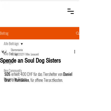
STARROMANIA
Schweizer Tierärzte
für Rumänien
Beitrag
Alle Beiträge
Starromania
Alle Beiträge
18. Jan. 2021
1 Min. Lesezeit
Spende an Soul Dog Sisters
Loslegen
Ihre Community
SDS 
erhielt 400 CHF für das Tiershelter von 
Daniel 
Bloggen für Blogger
Brat 
in 
Rumänien
, für offene Tierarztkosten.		