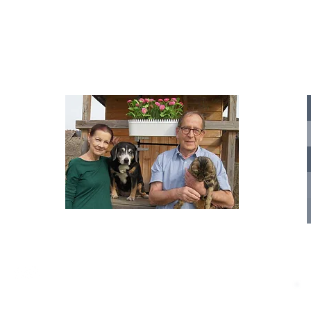
Tierstimme, Andrea Schmidt, Futter für
Doina 
Merina.
IA
te für
nelle