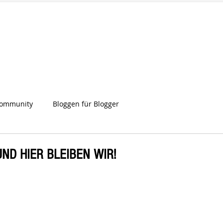
IA
Start
Über uns
News
Star
ien
Community
Bloggen für Blogger
UND HIER BLEIBEN WIR!