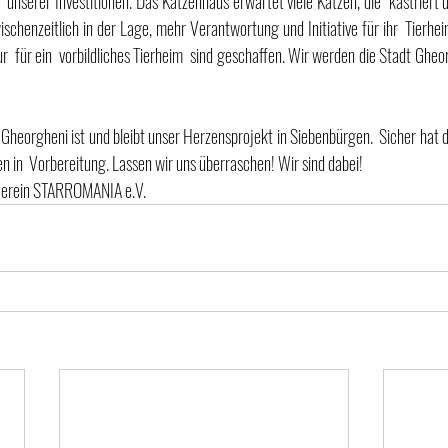
 unserer Investitionen. Das Katzenhaus erwartet viele Katzen, die  kastriert u
ischenzeitlich in der Lage, mehr Verantwortung und Initiative für ihr  Tierhe
ur  für ein  vorbildliches Tierheim  sind geschaffen. Wir werden die Stadt Gheor
Gheorgheni ist und bleibt unser Herzensprojekt in Siebenbürgen.  Sicher hat die
en in  Vorbereitung. Lassen wir uns überraschen! Wir sind dabei!
, Verein STARROMANIA e.V.