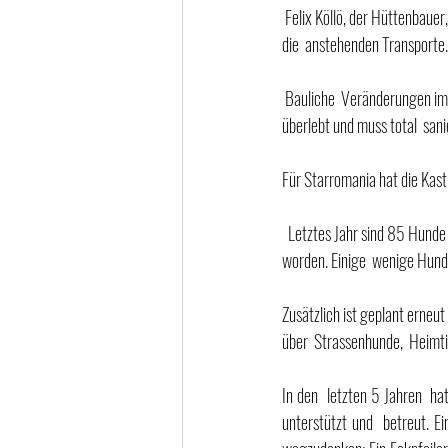
 Felix Köllö, der Hüttenbauer, erledigt  die Fabrikation seiner  isolierten  Hundehütten in eigener Regie und organisiert selbständig 
die  anstehenden Transporte. 
 Bauliche  Veränderungen im städtischen Tierheim  stehen an. Das Dach der  Quarantänestation hat den strengen Winter nicht 
überlebt und muss total  san
Für Starromania hat die Kast
  Letztes Jahr sind 85 Hunde aus dem städtischen Tierheim an gute  Endstellen im Grossraum Gheorgheni / Harghita vermittelt 
worden. Einige  wenige Hund
Zusätzlich ist geplant erneu
über  Strassenhunde,  Heimtie
In den  letzten 5 Jahren  ha
unterstützt und  betreut. Ei