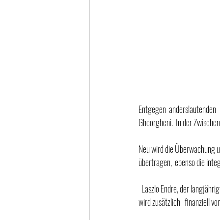
Entgegen anderslautenden 
Gheorgheni.  In der Zwischen
Neu wird die Überwachung und
übertragen,  ebenso die integr
  Laszlo Endre, der langjährig angestellte  Veterinärtechniker, hat die  Oberaufsicht über die Hunde und Katzen im Tierheim. Er 
wird zusätzlich   finanziell 