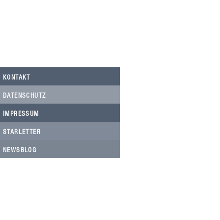
Nicolau, Tierarztkosten Notfälle.
KONTAKT
DATENSCHUTZ
IMPRESSUM
STARLETTER
NEWSBLOG
HELFEN SIE HELFEN