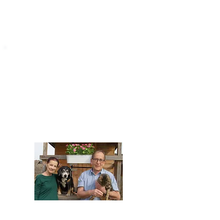
STARROMANIA
Impressum
STARROMANIA - Schweizer TierAerzte für
Rumänien
Humane, nachhaltige und professionelle
Tierhilfe vor Ort
Verein STARROMANIA
Dr. med. vet. Josef Zihlmann
CH 5610 Wohlen AG
Kontakt
zihlmann.silvia@gmail.com