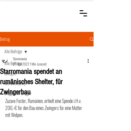
STARROMANIA
Schweizer Tierärzte
für Rumänien
Beitrag
Alle Beiträge
Starromania
Alle Beiträge
27. Mai 2022
1 Min. Lesezeit
Starromania spendet an
Loslegen
rumänisches Shelter, für
Ihre Community
Zwingerbau
Bloggen für Blogger
Zuzave Foster, Rumänien, erhielt eine Spende i.H.v. 
200,-€ für den Bau eines Zwingers für eine Mutter 
mit Welpen. 