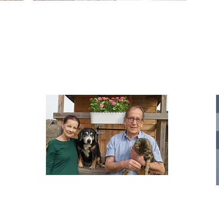
IA
te für
nelle