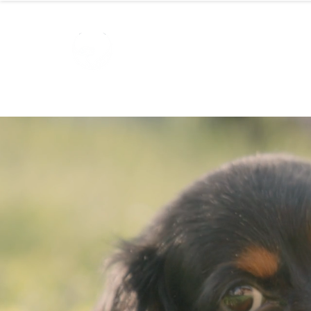
STARROMAN
Schweizer Tierärzte
für Rumän