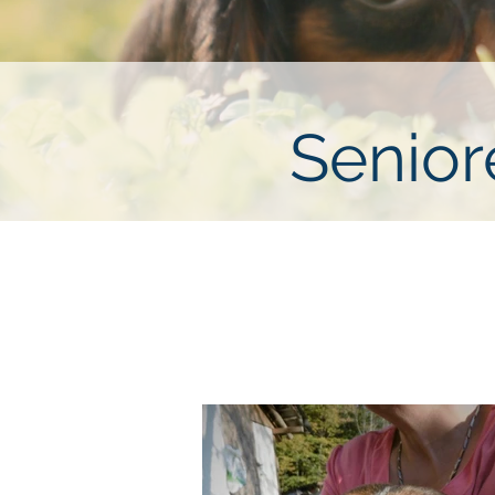
Senior
Wir unterstützen gerne andere Verei
kalten Jahreszeiten in rumänischen She
eine graue Schnauze? Bei In