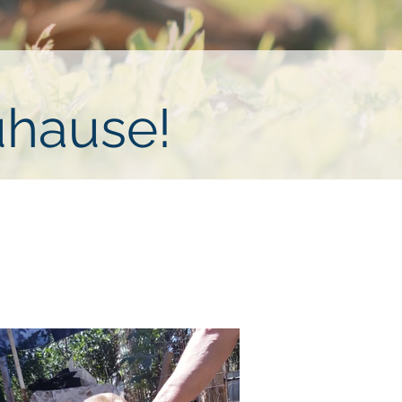
uhause!
nasen haben es besonders schwer die
d Liebe. Wer hat ein Körbchen frei für
zuständigen Verein weiter!