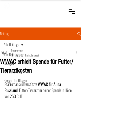
STARROMANIA
Schweizer Tierärzte
für Rumänien
Beitrag
Alle Beiträge
Starromania
Alle Beiträge
18. Jan. 2021
1 Min. Lesezeit
WWAC erhielt Spende für Futter/
Loslegen
Tierarztkosten
Ihre Community
Bloggen für Blogger
Starromania unterstützte 
WWAC 
für 
Alina 
Russland
, Futter/Tierarzt mit einer Spende in Höhe 
von 250 CHF