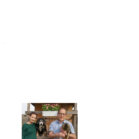
STARROMANIA
Impressum
STARROMANIA - Schweizer TierAerzte für
Rumänien
Humane, nachhaltige und professionelle
Tierhilfe vor Ort
Verein STARROMANIA
Dr. med. vet. Josef Zihlmann
CH 5610 Wohlen AG
Kontakt
zihlmann.silvia@gmail.com