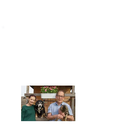
STARROMANIA
Impressum
STARROMANIA - Schweizer TierAerzte für
Rumänien
Humane, nachhaltige und professionelle
Tierhilfe vor Ort
Verein STARROMANIA
Dr. med. vet. Josef Zihlmann
CH 5610 Wohlen AG
Kontakt
zihlmann.silvia@gmail.com