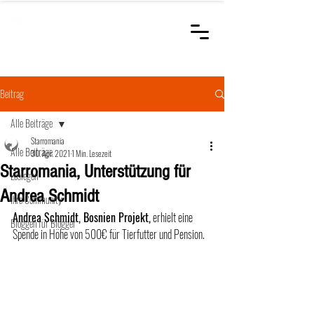
STARROMANIA
Schweizer Tierärzte
für Rumänien
Beitrag
Alle Beiträge
Starromania
Alle Beiträge
30. Apr. 2021
1 Min. Lesezeit
Starromania, Unterstützung für
Loslegen
Andrea Schmidt
Ihre Community
Andrea Schmidt, Bosnien Projekt,
 erhielt eine 
Bloggen für Blogger
Spende in Höhe von 500€ für Tierfutter und Pension. 