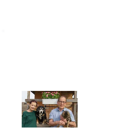
STARROMANIA
Impressum
STARROMANIA - Schweizer TierAerzte für
Rumänien
Humane, nachhaltige und professionelle
Tierhilfe vor Ort
Verein STARROMANIA
Dr. med. vet. Josef Zihlmann
CH 5610 Wohlen AG
Kontakt
zihlmann.silvia@gmail.com