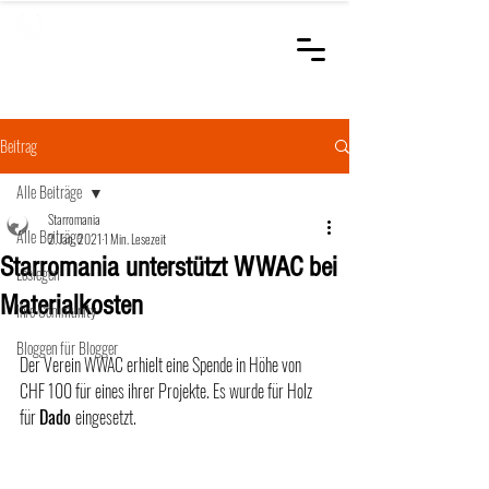
STARROMANIA
Schweizer Tierärzte
für Rumänien
Beitrag
Alle Beiträge
Starromania
Alle Beiträge
2. Jan. 2021
1 Min. Lesezeit
Starromania unterstützt WWAC bei
Loslegen
Materialkosten
Ihre Community
Bloggen für Blogger
Der Verein WWAC erhielt eine Spende in Höhe von 
CHF 100 für eines ihrer Projekte. Es wurde für Holz 
für 
Dado 
eingesetzt. 