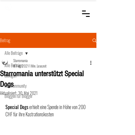
STARROMANIA
Schweizer Tierärzte
für Rumänien
Beitrag
Alle Beiträge
Starromania
Alle Beiträge
8. Feb. 2021
1 Min. Lesezeit
Starromania unterstützt Special
Loslegen
Dogs
Ihre Community
Aktualisiert:
30. Mai 2021
Bloggen für Blogger
Special Dogs
 erhielt eine Spende in Höhe von 200 
CHF für ihre Kastrationskosten