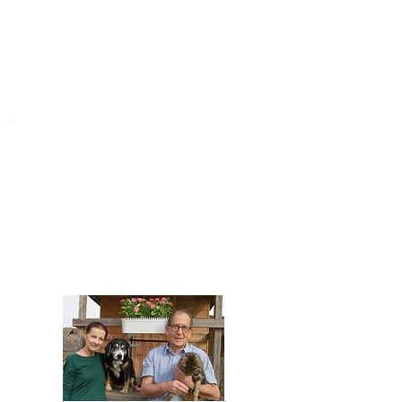
STARROMANIA
Impressum
STARROMANIA - Schweizer TierAerzte für
Rumänien
Humane, nachhaltige und professionelle
Tierhilfe vor Ort
Verein STARROMANIA
Dr. med. vet. Josef Zihlmann
CH 5610 Wohlen AG
Kontakt
zihlmann.silvia@gmail.com