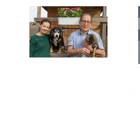
te für
nelle