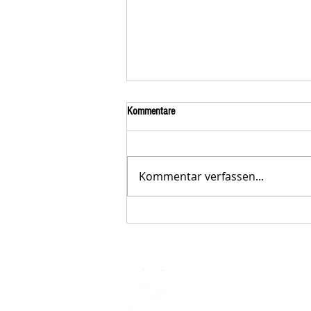
Kommentare
Kommentar verfassen...
Der STAR-LETTER Nr. 23 von
Starromania, Oktober 2025, ist online.
STARROMAN