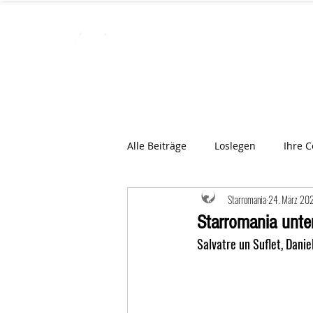
STARROMAN
Schweizer Tierärzte
für Rumän
Alle Beiträge
Loslegen
Ihre 
Starromania
24. März 20
Starromania unter
Salvatre un Suflet, Danie