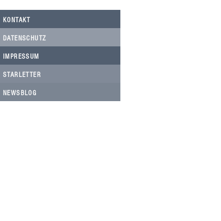
KONTAKT
DATENSCHUTZ
IMPRESSUM
STARLETTER
NEWSBLOG
HELFEN SIE HELFEN
Wir arbeiten ehrenamtlich und unser
Verein ist dringend auf Spenden
angewiesen, um die wichtigen und
nachhaltigen Massnahmen zum Wohl
der Hunde in Rumänien umsetzen zu