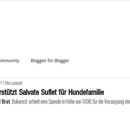
IA
Start
Über uns
News
Star
ien
Community
Bloggen für Blogger
21
1 Min. Lesezeit
stützt Salvate Suflet für Hundefamilie
l Brat
, Bukarest  erhielt eine Spende in Höhe von 100€ für die Versorgung e