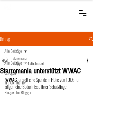
STARROMANIA
Schweizer Tierärzte
für Rumänien
Beitrag
Alle Beiträge
Starromania
Alle Beiträge
6. Apr. 2021
1 Min. Lesezeit
Starromania unterstützt WWAC
Loslegen
WWAC,
 erhielt eine Spende in Höhe von 100€ für 
Ihre Community
allgemeine Bedürfnisse ihrer Schützlinge. 
Bloggen für Blogger