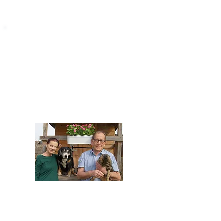
STARROMANIA
Impressum
STARROMANIA - Schweizer TierAerzte für
Rumänien
Humane, nachhaltige und professionelle
Tierhilfe vor Ort
Verein STARROMANIA
Dr. med. vet. Josef Zihlmann
CH 5610 Wohlen AG
Kontakt
zihlmann.silvia@gmail.com