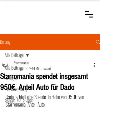
STARROMANIA
Schweizer Tierärzte
für Rumänien
Beitrag
Alle Beiträge
Starromania
Alle Beiträge
24. Sept. 2024
1 Min. Lesezeit
Starromania spendet insgesamt
Loslegen
950€, Anteil Auto für Dado
Ihre Community
Dado, erhielt eine Spende  in Höhe von 950€ von 
Bloggen für Blogger
Starromania, Anteil Auto