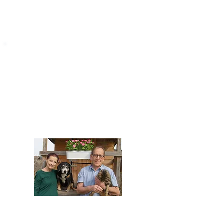
STARROMANIA
Impressum
STARROMANIA - Schweizer TierAerzte für
Rumänien
Humane, nachhaltige und professionelle
Tierhilfe vor Ort
Verein STARROMANIA
Dr. med. vet. Josef Zihlmann
CH 5610 Wohlen AG
Kontakt
zihlmann.silvia@gmail.com