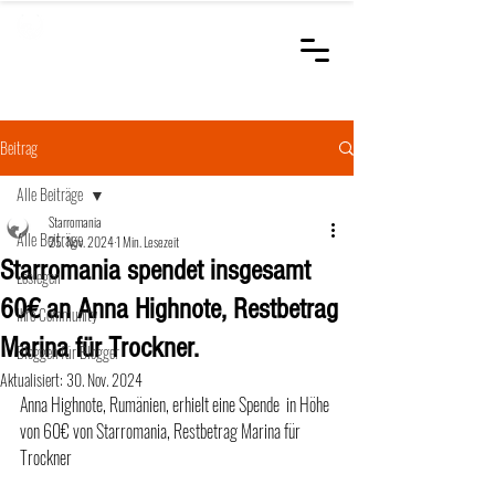
STARROMANIA
Schweizer Tierärzte
für Rumänien
Beitrag
Alle Beiträge
Starromania
Alle Beiträge
25. Nov. 2024
1 Min. Lesezeit
Starromania spendet insgesamt
Loslegen
60€ an Anna Highnote, Restbetrag
Ihre Community
Marina für Trockner.
Bloggen für Blogger
Aktualisiert:
30. Nov. 2024
Anna Highnote, Rumänien, erhielt eine Spende  in Höhe 
von 60€ von Starromania, Restbetrag Marina für 
Trockner