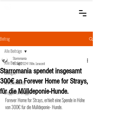
STARROMANIA
Schweizer Tierärzte
für Rumänien
Beitrag
Alle Beiträge
Starromania
Alle Beiträge
15. Juli 2024
1 Min. Lesezeit
Starromania spendet insgesamt
Loslegen
300€ an Forever Home for Strays,
Ihre Community
für die Mülldeponie-Hunde.
Bloggen für Blogger
Forever Home for Strays, erhielt eine Spende in Höhe 
von 300€ für die Mülldeponie- Hunde. 