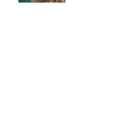
HELFEN SIE HELFEN
Wir arbeiten ehrenamtlich und unser
Verein ist dringend auf Spenden
angewiesen, um die wichtigen und
nachhaltigen Massnahmen zum Wohl der
Hunde in Rumänien umsetzen zu können.
Bitte helfen Sie helfen mit Ihrer