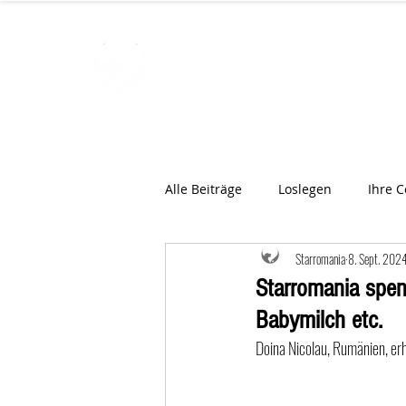
STARROMAN
Schweizer Tierärzte
für Rumän
Alle Beiträge
Loslegen
Ihre 
Starromania
8. Sept. 202
Starromania spen
Babymilch etc.
Doina Nicolau, Rumänien, erh