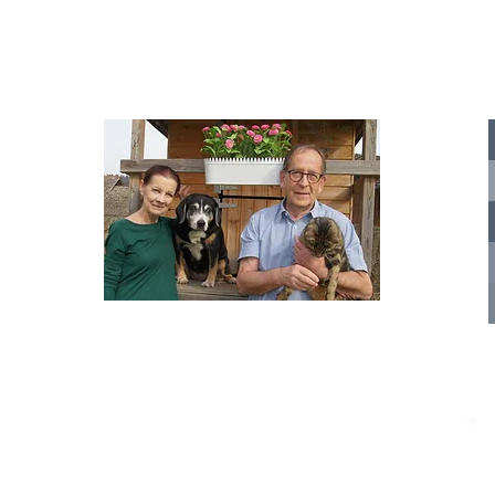
IA
te für
nelle