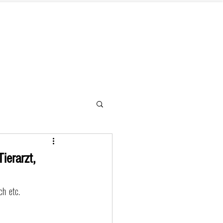
letter
Hilfe benötigt
Kontakt
ierarzt,
h  etc.