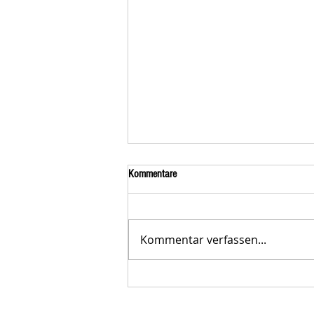
Kommentare
Kommentar verfassen...
Der STAR-LETTER Nr. 23 von
Starromania, Oktober 2025, ist online.