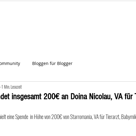
IA
Start
Über uns
News
Star
ien
Community
Bloggen für Blogger
4
1 Min. Lesezeit
det insgesamt 200€ an Doina Nicolau, VA für T
ielt eine Spende  in Höhe von 200€ von Starromania, VA für Tierarzt, Babymilc