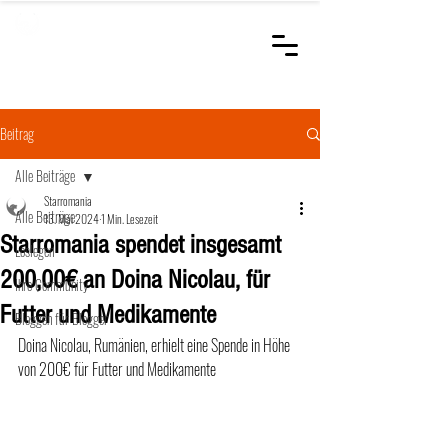
STARROMANIA
Schweizer Tierärzte
für Rumänien
Beitrag
Alle Beiträge
Starromania
Alle Beiträge
13. Mai 2024
1 Min. Lesezeit
Starromania spendet insgesamt
Loslegen
200,00€ an Doina Nicolau, für
Ihre Community
Futter und Medikamente
Bloggen für Blogger
Doina Nicolau, Rumänien, erhielt eine Spende in Höhe 
von 200€ für Futter und Medikamente