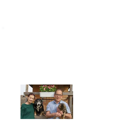
STARROMANIA
Impressum
STARROMANIA - Schweizer TierAerzte für
Rumänien
Humane, nachhaltige und professionelle
Tierhilfe vor Ort
Verein STARROMANIA
Dr. med. vet. Josef Zihlmann
CH 5610 Wohlen AG
Kontakt
zihlmann.silvia@gmail.com