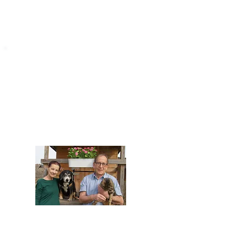
STARROMANIA
Impressum
STARROMANIA - Schweizer TierAerzte für
Rumänien
Humane, nachhaltige und professionelle
Tierhilfe vor Ort
Verein STARROMANIA
Dr. med. vet. Josef Zihlmann
CH 5610 Wohlen AG
Kontakt
zihlmann.silvia@gmail.com