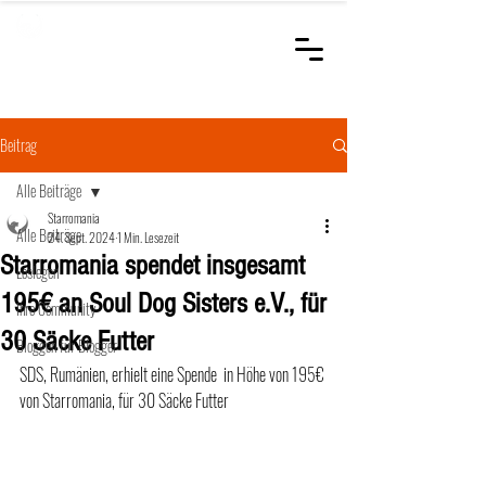
STARROMANIA
Schweizer Tierärzte
für Rumänien
Beitrag
Alle Beiträge
Starromania
Alle Beiträge
24. Sept. 2024
1 Min. Lesezeit
Starromania spendet insgesamt
Loslegen
195€ an Soul Dog Sisters e.V., für
Ihre Community
30 Säcke Futter
Bloggen für Blogger
SDS, Rumänien, erhielt eine Spende  in Höhe von 195€ 
von Starromania, für 30 Säcke Futter