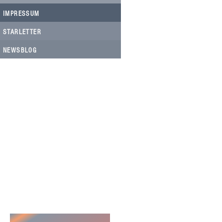
IMPRESSUM
STARLETTER
NEWSBLOG
HELFEN SIE HELFEN
Wir arbeiten ehrenamtlich und unser
Verein ist dringend auf Spenden
angewiesen, um die wichtigen und
nachhaltigen Massnahmen zum Wohl
der Hunde in Rumänien umsetzen zu
können. Bitte helfen Sie helfen mit Ihrer
steuerbefreiten Spende