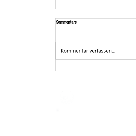
Kommentare
Kommentar verfassen...
Der STAR-LETTER Nr. 23 von
Starromania, Oktober 2025, ist online.
STARROMAN
Impressum
STARROMANIA - Schweizer TierAerz
Rumänien
Humane, nachhaltige und professio