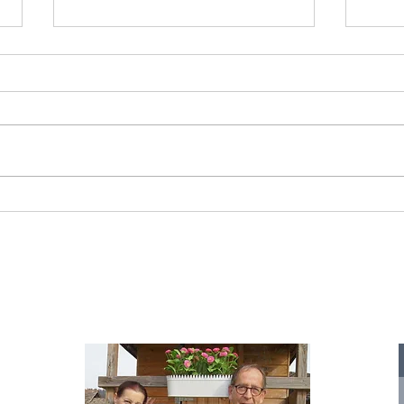
Starromania spendet 300,00€ an Die
Starr
Tierstimme, Andrea Schmidt, Futter für
Doina 
Merina.
IA
te für
nelle