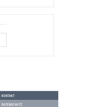
omania spendet 500,00€ an
Nicolau, Tierarztkosten Notfälle.
KONTAKT
DATENSCHUTZ