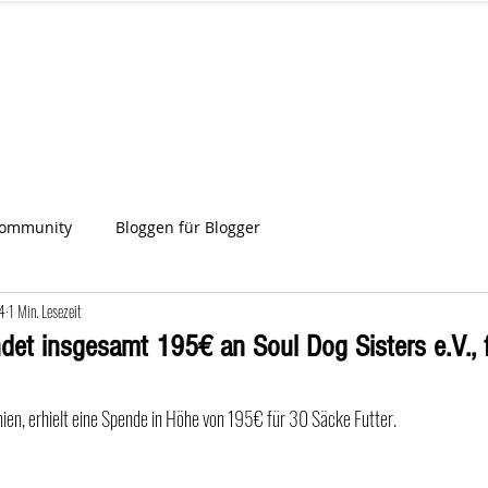
IA
Start
Über uns
News
Star
ien
Community
Bloggen für Blogger
4
1 Min. Lesezeit
det insgesamt 195€ an Soul Dog Sisters e.V., 
nien, erhielt eine Spende in Höhe von 195€ für 30 Säcke Futter. 