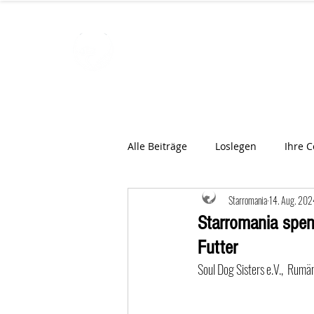
STARROMAN
Schweizer Tierärzte
für Rumän
Alle Beiträge
Loslegen
Ihre 
Starromania
14. Aug. 202
Starromania spen
Futter
Soul Dog Sisters e.V.,  Rumä